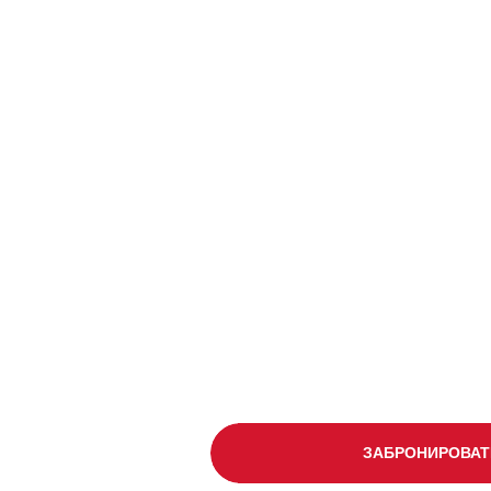
5 дней без связи и гаджет
Стоимость тура 22970 ру
Продуманное фирменное 
Проживание в горных дом
ЗАБРОНИРОВАТ