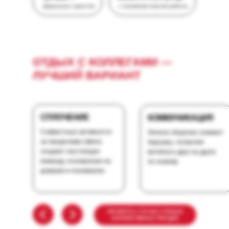
Довольных туристов
с огромным опытом работы
ОТДЫХ С КОЛЛЕГАМИ —
ЛУЧШИЙ ВАРИАНТ
СПЛОЧЕНИЕ
КОММУНИКАЦИЯ
Совместные активности
Личное общение снимает
за пределами офиса
барьеры, позволяя
создают настоящую
взглянуть друг на друга
команду, основанную на
по-новому.
доверии и понимании.
ПРОЧИТАТЬ СТАТЬЮ О ПОЛЬЗЕ
КОРПОРАТИВНЫХ ПОЕЗДОК