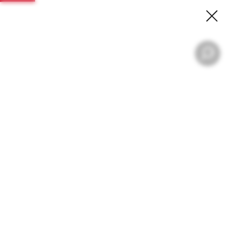
КОРПОРАТИВЫ
ТИМБИЛДИНГИ, ПОХОДЫ,
СПЛАВЫ, ГОРНОЛЫЖКИ
Организация туров подключ
Сертифицированные инструкторы
Программы под ваш бюджет и цель
Стоимость от 3000 рублей на человека