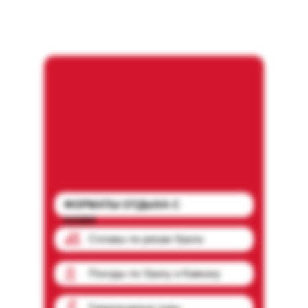
ФОРМАТЫ ОТДЫХА С
НАМИ
Сплавы по рекам Урала
Походы по Уралу и Кавказу
Горнолыжные туры