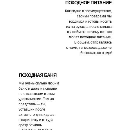
ПОХОДНОЕ ПИТАНИЕ
Как видно в преимуществах,
своими поварами мы
гордимся и готовы носить
их на руках, а после сплава
вы поймете почему все так
любят походное питание.
В общем, отправляясь
с нами, ты можешь даже не
беспокиться о еде!
ПОХОДНАЯ БАНЯ
Мы очень сильно любим
баню и даже на сплаве
не отказываем в этом
удовольствие. Только
представь — ты,
уставший после
активного дня, идешь
в парилочку и оттуда
сразу бежишь