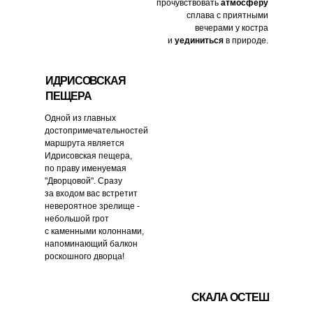
прочувствовать
атмосферу
сплава с приятными
вечерами у костра
и
уединиться
в природе.
ИДРИСОВСКАЯ
ПЕЩЕРА
Одной из главных
достопримечательностей
маршрута является
Идрисовская пещера,
по праву именуемая
"Дворцовой". Сразу
за входом вас встретит
невероятное зрелище -
небольшой грот
с каменными колоннами,
напоминающий балкон
роскошного дворца!
СКАЛА ОСТЕШ