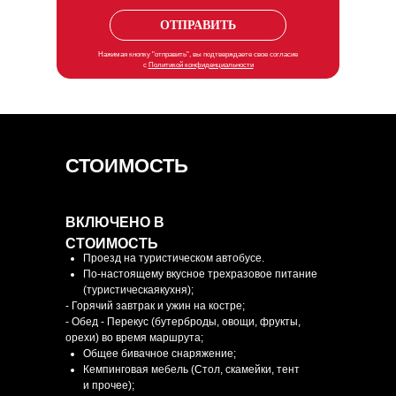
ОТПРАВИТЬ
Нажимая кнопку "отправить", вы подтверждаете свое согласие
с
Политикой конфиденциальности
СТОИМОСТЬ
ВКЛЮЧЕНО В
СТОИМОСТЬ
Проезд на туристическом автобусе.
По-настоящему вкусное трехразовое питание
(туристическаякухня);
- Горячий завтрак и ужин на костре;
- Обед - Перекус (бутерброды, овощи, фрукты,
орехи) во время маршрута;
Общее бивачное снаряжение;
Кемпинговая мебель (Стол, скамейки, тент
и прочее);