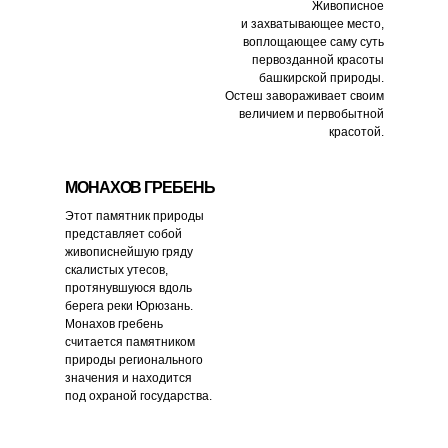
Живописное
и захватывающее место,
воплощающее саму суть
первозданной красоты
башкирской природы.
Остеш завораживает своим
величием и первобытной
красотой.
МОНАХОВ ГРЕБЕНЬ
Этот памятник природы
представляет собой
живописнейшую гряду
скалистых утесов,
протянувшуюся вдоль
берега реки Юрюзань.
Монахов гребень
считается памятником
природы регионального
значения и находится
под охраной государства.